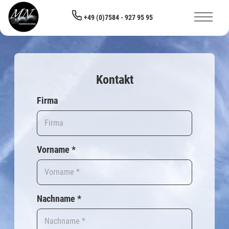
Skip to main content
+49 (0)7584 - 927 95 95
Kontakt
Firma
Vorname
*
Nachname
*